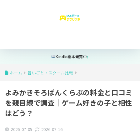
はじめての方へ
ゲーム時間
安全設定
フォートナイト
学
Kindle絵本発売中
ホーム
習いごと・スクール比較
よみかきそろばんくらぶの料金と口コミ
を親目線で調査｜ゲーム好きの子と相性
はどう？
2026-07-05
2026-07-16