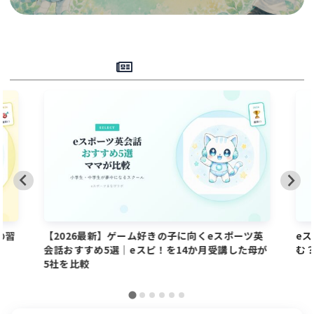
関連記事
の習
【2026最新】ゲーム好きの子に向くeスポーツ英
e
会話おすすめ5選｜eスピ！を14か月受講した母が
む
5社を比較