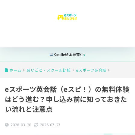
はじめての方へ
ゲーム時間
安全設定
フォートナイト
学
Kindle絵本発売中
ホーム
習いごと・スクール比較
eスポーツ英会話
eスポーツ英会話（eスピ！）の無料体験
はどう進む？申し込み前に知っておきた
い流れと注意点
2026-03-20
2026-07-27