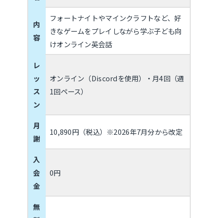
フォートナイトやマインクラフトなど、好
内
きなゲームをプレイしながら学ぶ子ども向
容
けオンライン英会話
レ
ッ
オンライン（Discordを使用）・月4回（週
ス
1回ペース）
ン
月
10,890円（税込）※2026年7月分から改定
謝
入
会
0円
金
無