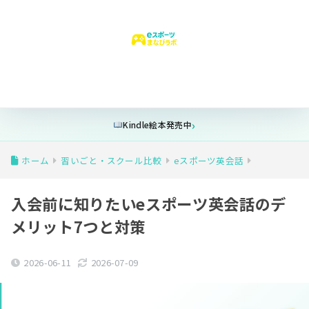
はじめての方へ
ゲーム時間
安全設定
フォートナイト
学
Kindle絵本発売中
ホーム
習いごと・スクール比較
eスポーツ英会話
入会前に知りたいeスポーツ英会話のデ
メリット7つと対策
2026-06-11
2026-07-09