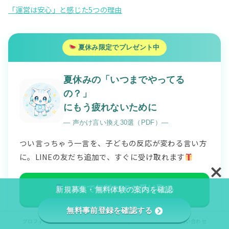
「運営は安心」と感じた5つの理由
夏休み限定でプレゼント中
夏休みの「いつまでやってる
の？」
にもう疲れないために
― 声かけ言い換え30選（PDF）―
つい言っちゃう一言を、子どもの反応が変わる言い方
に。LINEの友だち追加で、すぐに受け取れます
LINEで無料PDFを受け取る
新規募集・無料体験の案内を確認
無料事前登録を確認する
※友だち追加すると、あいさつメッセージですぐ届きます
プロフィール
プライバシーポリシー/免責事項
お問い合わせ