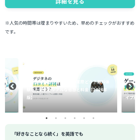
詳細を見る
※人気の時間帯は埋まりやすいため、早めのチェックがおすすめ
です。
無料体
26年
子どものゲームコーチングの料金相場は？タ
eスポ
イプ別の目安と選び方を親目線で解説
めどき
「好きなことなら続く」を英語でも