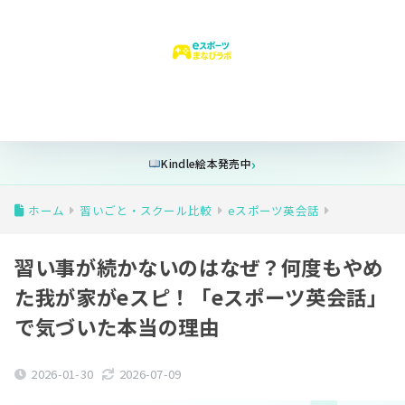
はじめての方へ
ゲーム時間
安全設定
フォートナイト
学
Kindle絵本発売中
ホーム
習いごと・スクール比較
eスポーツ英会話
習い事が続かないのはなぜ？何度もやめ
た我が家がeスピ！「eスポーツ英会話」
で気づいた本当の理由
2026-01-30
2026-07-09