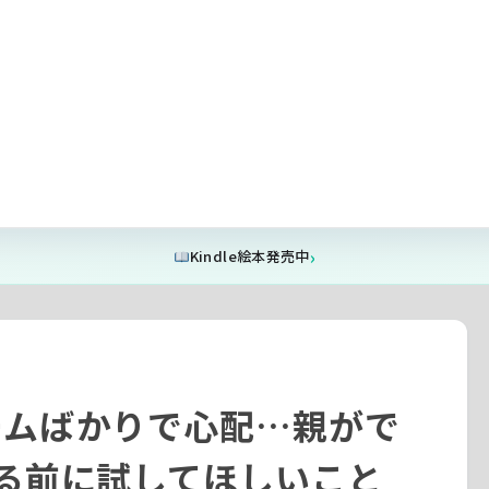
設定
フォートナイト
学びにつなげる
習いごと比較
教
ポーツ英会話eスピ
YOLOママ｜リンク一覧
」から伸ばし方がわかる
LINEご登録
Kindle絵本発売中
ームばかりで心配…親がで
る前に試してほしいこと