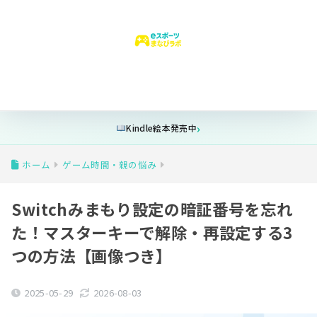
はじめての方へ
ゲーム時間
安全設定
フォートナイト
学び
Kindle絵本発売中
ホーム
ゲーム時間・親の悩み
Switchみまもり設定の暗証番号を忘れ
た！マスターキーで解除・再設定する3
つの方法【画像つき】
2025-05-29
2026-08-03