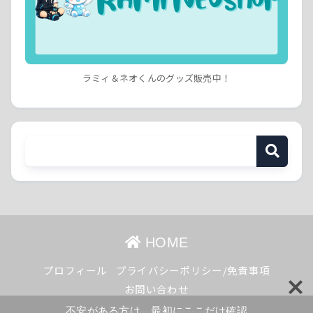
ラミィ＆ネオくんのグッズ販売中！
HOME
プロフィール
プライバシーポリシー/免責事項
お問い合わせ
不安がある方は、最初にここだけ確認
© 2026 yolomama All rights reserved.