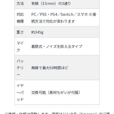
方法
有線（3.5mm）の3通り
対応
PC／PS5・PS4／Switch／スマホ ※接
機種
続方法で対応が変わります
重さ
約345g
マイ
着脱式・ノイズを抑えるタイプ
ク
バッ
テリ
無線で最大50時間ほど
ー
イヤ
ーパ
交換可能（素材ちがいが付属）
ッド
※価格・仕様は変動します。最新はリンク先（Amazon）でご確