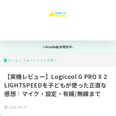
はじめての方へ
ゲーム時間
安全設定
フォートナイト
学
Kindle絵本発売中
ホーム
フォートナイト入門
【実機レビュー】Logicool G PRO X 2
LIGHTSPEEDを子どもが使った正直な
感想｜マイク・設定・有線/無線まで
2026-06-27