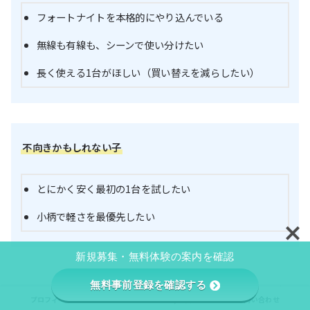
フォートナイトを本格的にやり込んでいる
無線も有線も、シーンで使い分けたい
長く使える1台がほしい（買い替えを減らしたい）
不向きかもしれない子
とにかく安く最初の1台を試したい
小柄で軽さを最優先したい
新規募集・無料体験の案内を確認
無料事前登録を確認する
「まずは安く試したい」なら、ヘッドセット選びの基本だけ押さ
プロフィール
プライバシーポリシー/免責事項
お問い合わせ
えておけば十分。親が見るべきポイントを図解にまとめました。